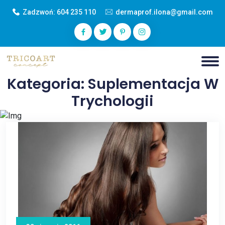
Zadzwoń:
604 235 110
dermaprof.ilona@gmail.com
Kategoria: Suplementacja W
Trychologii