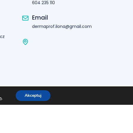
604 235 110
Email
dermaprof.ilona@gmail.com
icz
Akceptuj
h
.