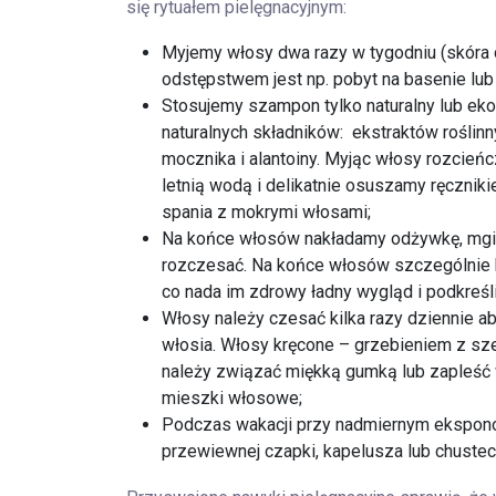
się rytuałem pielęgnacyjnym:
Myjemy włosy dwa razy w tygodniu (skóra dz
odstępstwem jest np. pobyt na basenie lub 
Stosujemy szampon tylko naturalny lub ek
naturalnych składników: ekstraktów roślinny
mocznika i alantoiny. Myjąc włosy rozcie
letnią wodą i delikatnie osuszamy ręcznik
spania z mokrymi włosami;
Na końce włosów nakładamy odżywkę, mgiełkę
rozczesać. Na końce włosów szczególnie k
co nada im zdrowy ładny wygląd i podkreśli
Włosy należy czesać kilka razy dziennie aby
włosia. Włosy kręcone – grzebieniem z sz
należy związać miękką gumką lub zapleść 
mieszki włosowe;
Podczas wakacji przy nadmiernym eksponow
przewiewnej czapki, kapelusza lub chustec