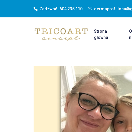
Zadzwoń:
604 235 110
dermaprof.ilona@
Strona
główna
n