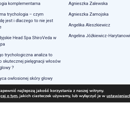
logia komplementarna
Agnieszka Zalewska
ma trychologia – czym
Agnieszka Zamojska
ę jest i dlaczego to nie jest
Angelika Aleszkiewicz
e
Angelina Jóźkiewicz-Harytanow
dyjskie Head Spa ShiroVeda w
Spa
o trychologiczna analiza to
o skutecznej pielęgnacji włosów
 glowy ?
yca owłosionej skóry głowy
apewnić najlepszą jakość korzystania z naszej witryny.
cej o tym
, jakich ciasteczek używamy, lub wyłączyć je w
ustawieniac
Copyright © 2021 znanytrycholog.pl. All Rights Reserved