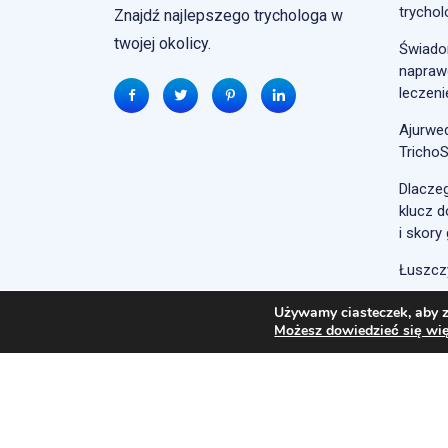
trycho
Znajdź najlepszego trychologa w
twojej okolicy.
Świado
naprawd
leczeni
Ajurwe
Tricho
Dlaczeg
klucz d
i skory
Łuszcz
Używamy ciasteczek, aby z
Możesz dowiedzieć się wię