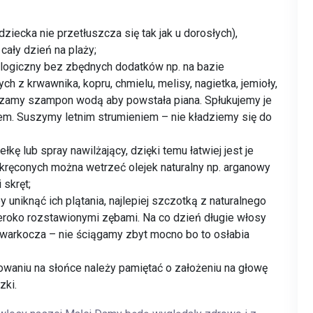
iecka nie przetłuszcza się tak jak u dorosłych),
cały dzień na plaży;
ologiczny bez zbędnych dodatków np. na bazie
ch z krwawnika, kopru, chmielu, melisy, nagietka, jemioły,
ńczamy szampon wodą aby powstała piana. Spłukujemy je
iem. Suszymy letnim strumieniem – nie kładziemy się do
 lub spray nawilżający, dzięki temu łatwiej jest je
ręconych można wetrzeć olejek naturalny np. arganowy
 skręt;
 uniknąć ich plątania, najlepiej szczotką z naturalnego
eroko rozstawionymi zębami. Na co dzień długie włosy
warkocza – nie ściągamy zbyt mocno bo to osłabia
aniu na słońce należy pamiętać o założeniu na głowę
zki.