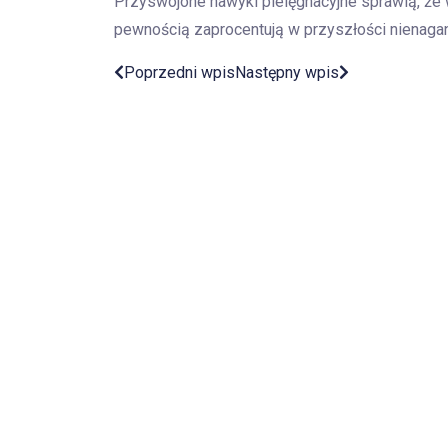
Przyswojone nawyki pielęgnacyjne sprawią, że
pewnością zaprocentują w przyszłości nienag
Poprzedni wpis
Następny wpis