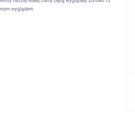
 włosy naszej Małej Damy będą wyglądały zdrowo i z
annym wyglądem.