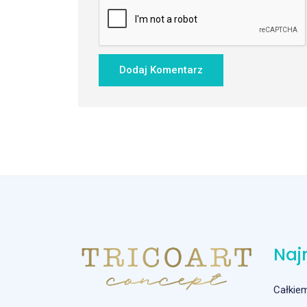
Naj
Całkie