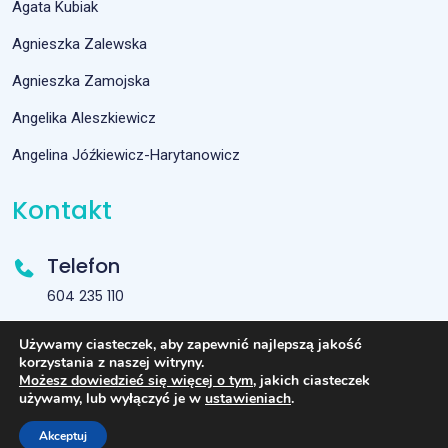
Agata Kubiak
Agnieszka Zalewska
Agnieszka Zamojska
Angelika Aleszkiewicz
Angelina Jóźkiewicz-Harytanowicz
Kontakt
Telefon
604 235 110
Email
Używamy ciasteczek, aby zapewnić najlepszą jakość
korzystania z naszej witryny.
dermaprof.ilona@gmail.com
Możesz dowiedzieć się więcej o tym
, jakich ciasteczek
używamy, lub wyłączyć je w
ustawieniach
.
Akceptuj