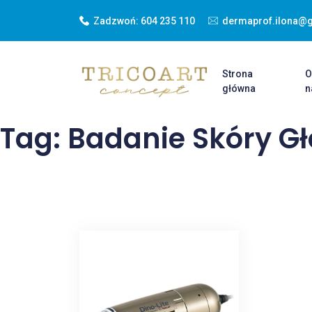
Zadzwoń:
604 235 110
dermaprof.ilona@
Strona
główna
n
Tag: Badanie Skóry G