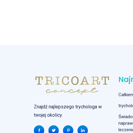
Naj
Całkie
trycho
Znajdź najlepszego trychologa w
twojej okolicy.
Świado
naprawd
leczeni