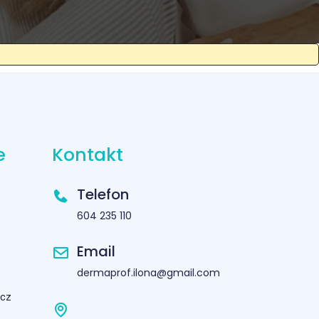
e
Kontakt
Telefon
604 235 110
Email
dermaprof.ilona@gmail.com
icz