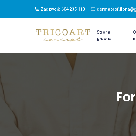
Zadzwoń:
604 235 110
dermaprof.ilona@
Strona
główna
n
For