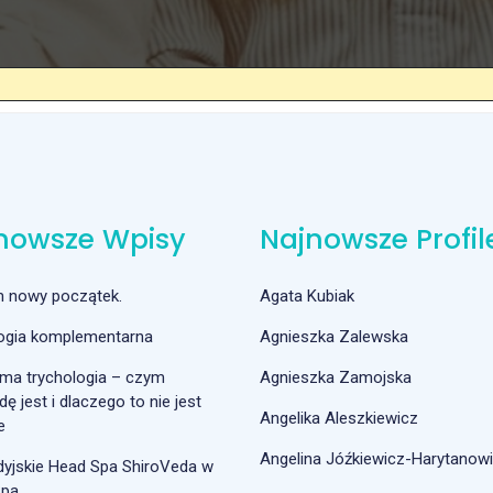
nowsze Wpisy
Najnowsze Profil
m nowy początek.
Agata Kubiak
logia komplementarna
Agnieszka Zalewska
ma trychologia – czym
Agnieszka Zamojska
ę jest i dlaczego to nie jest
Angelika Aleszkiewicz
e
Angelina Jóźkiewicz-Harytanow
dyjskie Head Spa ShiroVeda w
Spa