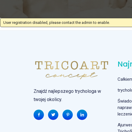
User registration disabled, please contact the admin to enable.
Naj
Całkie
trycho
Znajdź najlepszego trychologa w
twojej okolicy.
Świado
naprawd
leczeni
Ajurwe
Tricho