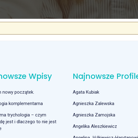
nowsze Wpisy
Najnowsze Profil
m nowy początek.
Agata Kubiak
logia komplementarna
Agnieszka Zalewska
ma trychologia – czym
Agnieszka Zamojska
ę jest i dlaczego to nie jest
Angelika Aleszkiewicz
e
Angelina Jóźkiewicz-Harytanow