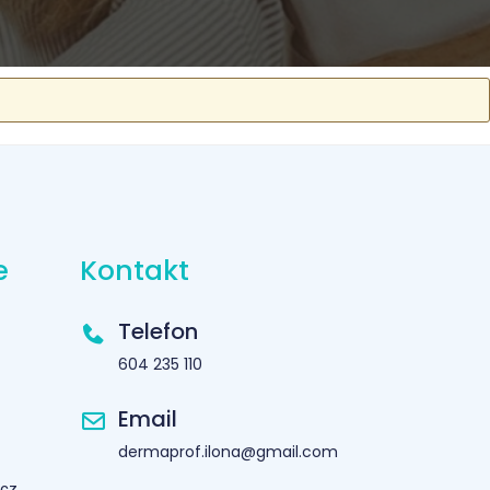
e
Kontakt
Telefon
604 235 110
Email
dermaprof.ilona@gmail.com
icz