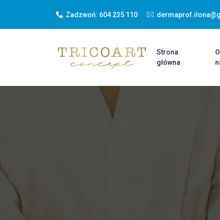
Zadzwoń:
604 235 110
dermaprof.ilona@
Strona
główna
n